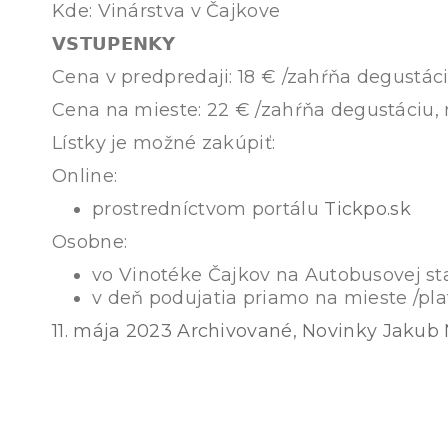
Kde: Vinárstva v Čajkove
𝗩𝗦𝗧𝗨𝗣𝗘𝗡𝗞𝗬
Cena v predpredaji: 18 € /zahŕňa degustác
Cena na mieste: 22 € /zahŕňa degustáciu,
Lístky je možné zakúpiť:
Online:
prostredníctvom portálu
Tickpo.sk
Osobne:
vo Vinotéke Čajkov na Autobusovej sta
v deň podujatia priamo na mieste /plat
11. mája 2023
Archivované
,
Novinky
Jakub 