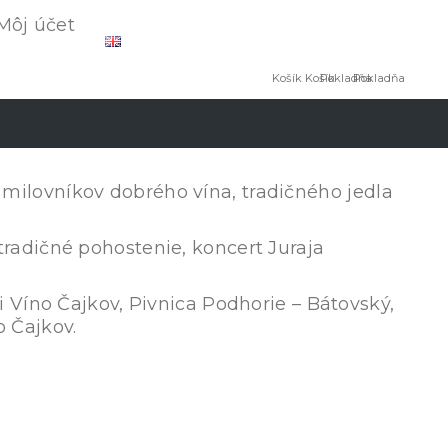
0
0
Môj účet
Spolu:
Spolu:
--
--
Košík
Košík
Pokladňa
Pokladňa
milovníkov dobrého vína, tradičného jedla
radičné pohostenie, koncert Juraja
 Víno Čajkov, Pivnica Podhorie – Bátovský,
 Čajkov.