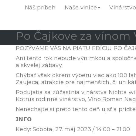
Náš príbeh
Naše vinice
Vinárstv
Po Čajkove za vínom 
POZÝVAME VÁS NA PIATU EDÍCIU PO ČAJ
Ani tento rok nebude výnimkou a spoločne
a skvelej zábavy.
Chýbať však okrem výberu viac ako 100 lah
Zaujeca, atrakcie pre najmenších, či uniká
Podujatia sa zúčastnia vinárstva Nichta w
Kotrus rodinné vinárstvo, Víno Roman Nag
Nenechajte si preto tento deň ujsť a príďte
𝗜𝗡𝗙𝗢
Kedy: Sobota, 27. máj 2023 / 14:00 – 21:00