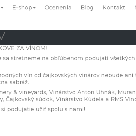
o
E-shop
Ocenenia
Blog
Kontakt
V
KOVE ZA VÍNOM!
 sa stretneme na obľúbenom podujatí všetkých 
odných vín od čajkovských vinárov nebude ani t
tna sabráž.
inery & vineyards, Vinárstvo Anton Uhnák, Murani
y, Čajkovský súdok, Vinárstvo Kúdela a RMS Víno
 si podujatie užiť spolu s nami!