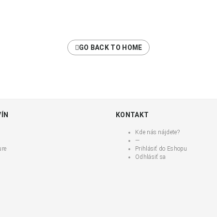
GO BACK TO HOME
VÍN
KONTAKT
c
Kde nás nájdete?
—
ure
Prihlásiť do Eshopu
Odhlásiť sa