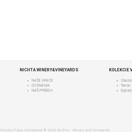
NICHTA WINERY&VINEYARDS
KOLEKCIE 
NAŠE VINICE
Classi
OCENENIA
Terroir
NÁŠ PRÍBEH
Signat
Všetky Práva Vyhradené © 2024 Nichta - Winery And Vineyards